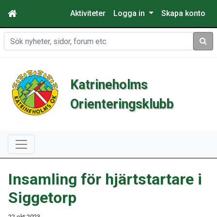
Aktiviteter
Logga in
Skapa konto
Sök
Katrineholms
Orienteringsklubb
Insamling för hjärtstartare i
Siggetorp
22 okt 2023