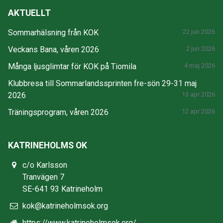
AKTUELLT
Sommarhälsning från KOK
22 jun 2026
Veckans Bana, våren 2026
2 jun 2026
Många ljusglimtar för KOK på Tiomila
4 maj 2026
Klubbresa till Sommarlandssprinten fre-sön 29-31 maj
2026
13 apr 2026
Träningsprogram, våren 2026
12 apr 2026
KATRINEHOLMS OK
c/o Karlsson
Tranvägen 7
SE-641 93 Katrineholm
kok@katrineholmsok.org
https://www.katrineholmsok.org/