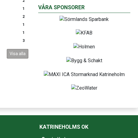
2
VÅRA SPONSORER
1
2
1
1
3
Visa alla
KATRINEHOLMS OK