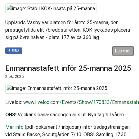
Upplands Väsby var platsen för årets 25-manna, den
prestigefyllda elit-/breddstafetten. KOK lyckades placera
sig på övre halvan - plats 177 av ca 360 lag.
Läs mer
DELA
Enmannastafett inför 25-manna 2025
2 okt 2025
Livelox:
www.livelox.com/Events/Show/170833/Enmansstafe
OBS!
Veckans bana-säsongen är slut. Nya tag till våren.
Mer info
(pdf-dokument / inbjudan) inför tisdagsträningen
vid Stalls Backe, Scoutgården 7/10. OBS! Samling 17.30.