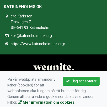
KATRINEHOLMS OK
c/o Karlsson
Tranvägen 7
SE-641 93 Katrineholm
kok@katrineholmsok.org
https://www.katrineholmsok.org/
På vår webbplats använder vi
Jag accepterar
kakor (cookies) för att
webbplatsen ska fungera på ett bra sätt för dig.
Genom att surfa vidare godkänner du att vi använder
kakor.
Mer information om cookies
.