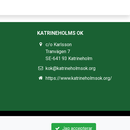
KATRINEHOLMS OK
c/o Karlsson
Tranvägen 7
SE-641 93 Katrineholm
kok@katrineholmsok.org
https://www.katrineholmsok.org/
Jag accepterar