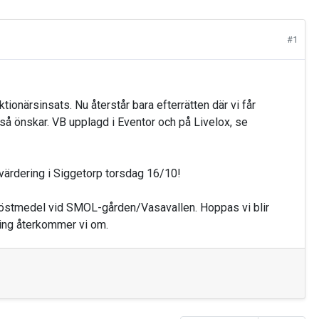
#1
tionärsinsats. Nu återstår bara efterrätten där vi får
 så önskar. VB upplagd i Eventor och på Livelox, se
tvärdering i Siggetorp torsdag 16/10!
 höstmedel vid SMOL-gården/Vasavallen. Hoppas vi blir
ing återkommer vi om.