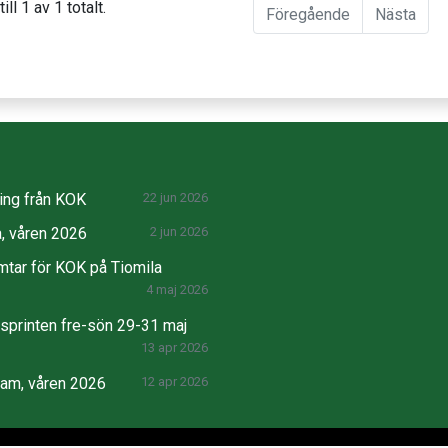
ill 1 av 1 totalt.
Föregående
Nästa
ng från KOK
22 jun 2026
, våren 2026
2 jun 2026
mtar för KOK på Tiomila
4 maj 2026
printen fre-sön 29-31 maj
13 apr 2026
ram, våren 2026
12 apr 2026