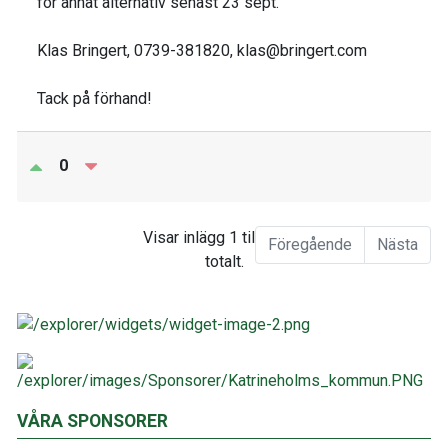
för annat alternativ senast 23 sept.
Klas Bringert, 0739-381820, klas@bringert.com
Tack på förhand!
0
Visar inlägg 1 till 1 av 1
Föregående
Nästa
totalt.
VÅRA SPONSORER