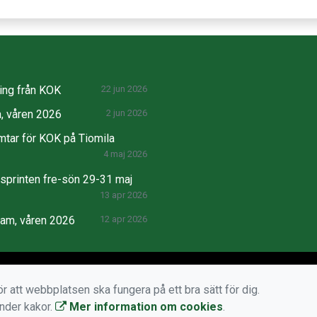
ng från KOK
22 jun 2026
, våren 2026
2 jun 2026
mtar för KOK på Tiomila
4 maj 2026
printen fre-sön 29-31 maj
13 apr 2026
ram, våren 2026
12 apr 2026
r att webbplatsen ska fungera på ett bra sätt för dig.
änder kakor.
Mer information om cookies
.