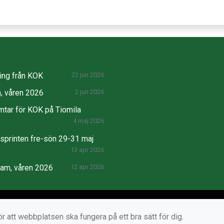
ng från KOK
22 jun 2026
, våren 2026
2 jun 2026
mtar för KOK på Tiomila
4 maj 2026
printen fre-sön 29-31 maj
13 apr 2026
ram, våren 2026
12 apr 2026
r att webbplatsen ska fungera på ett bra sätt för dig.