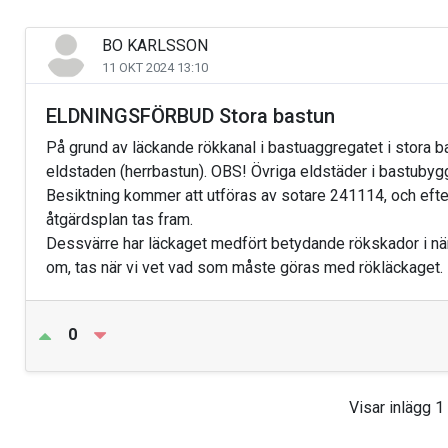
BO KARLSSON
11 OKT 2024 13:10
ELDNINGSFÖRBUD Stora bastun
På grund av läckande rökkanal i bastuaggregatet i stora ba
eldstaden (herrbastun). OBS! Övriga eldstäder i bastubyg
Besiktning kommer att utföras av sotare 241114, och efte
åtgärdsplan tas fram.
Dessvärre har läckaget medfört betydande rökskador i näm
om, tas när vi vet vad som måste göras med rökläckaget.
0
Visar inlägg 1 t