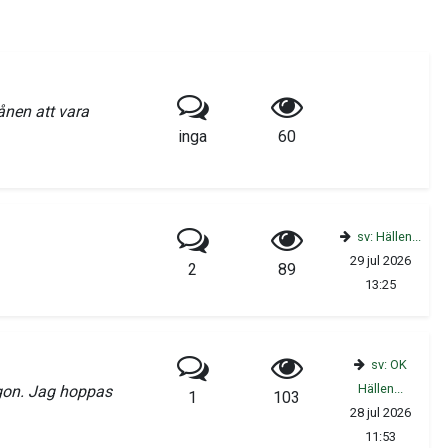
ånen att vara
inga
60
sv: Hällen...
29 jul 2026
2
89
13:25
sv: OK
Hällen...
rgon. Jag hoppas
1
103
28 jul 2026
11:53