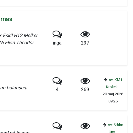
arnas
x Eskil H12 Melker
6 Elvin Theodor
inga
237
sv: KM i
Krokek...
 kan balansera
4
269
20 maj 2026
09:26
sv: Sthlm
City...
rand på tisdag.