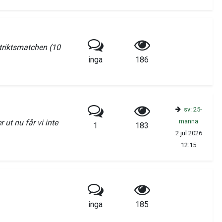
triktsmatchen (10
inga
186
sv: 25-
manna
 ut nu får vi inte
1
183
2 jul 2026
12:15
inga
185