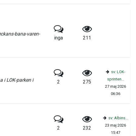
eckans-bana-varen-
inga
211
sv: LOK-
sprinten...
a i LOK-parken i
2
275
27 maj 2026
06:36
sv: Albins...
23 maj 2026
2
232
15:47