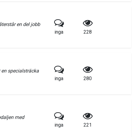
terstår en del jobb
inga
228
 en specialsträcka
inga
280
edaljen med
inga
221