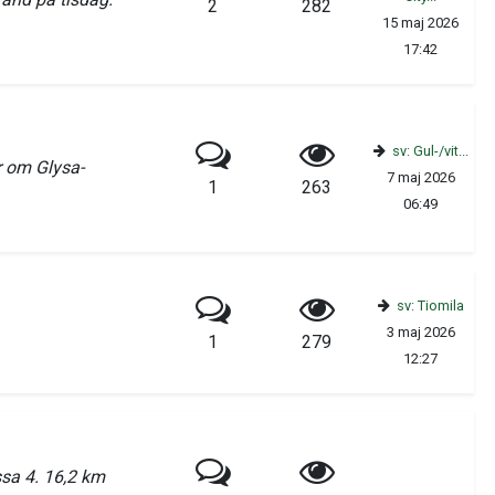
2
282
15 maj 2026
17:42
sv: Gul-/vit...
r om Glysa-
7 maj 2026
1
263
06:49
sv: Tiomila
3 maj 2026
1
279
12:27
ssa 4. 16,2 km