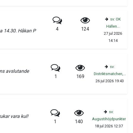
sv: OK
Hällen...
4
124
ca 14.30. Håkan P
27 jul 2026
14:14
sv:
ens avslutande
Distriktsmatchen,...
1
169
26 jul 2026 19:43
sv:
ukar vara kul!
Augustihöjdpunkter
1
140
18 jul 2026 12:37