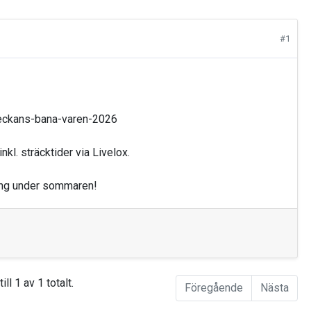
#1
eckans-bana-varen-2026
nkl. sträcktider via Livelox.
emang under sommaren!
ill 1 av 1 totalt.
Föregående
Nästa