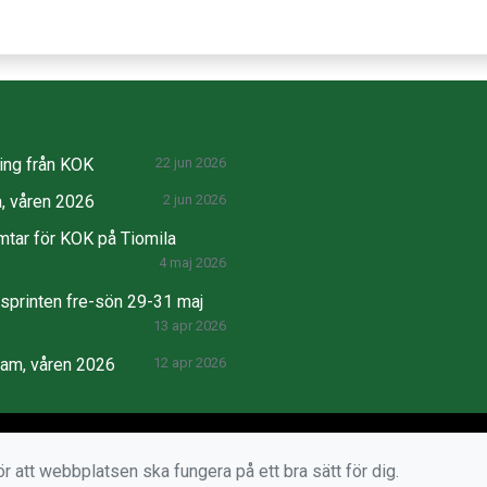
ng från KOK
22 jun 2026
, våren 2026
2 jun 2026
mtar för KOK på Tiomila
4 maj 2026
printen fre-sön 29-31 maj
13 apr 2026
ram, våren 2026
12 apr 2026
r att webbplatsen ska fungera på ett bra sätt för dig.